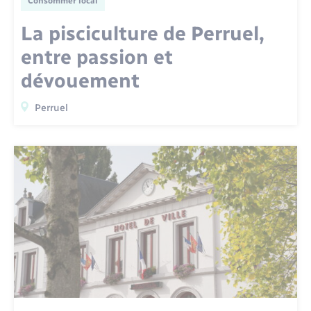
Consommer local
Santé - Social
La pisciculture de Perruel,
Rénovation de l’habitat
entre passion et
dévouement
Séniors
Perruel
Urbanisme