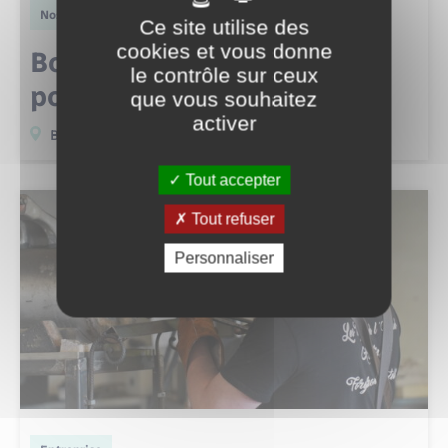
Nos communes en images
Ce site utilise des
cookies et vous donne
Bourg-Beaudouin, aux
le contrôle sur ceux
portes de Lyons Andelle
que vous souhaitez
activer
Bourg-Beaudouin
Tout accepter
Tout refuser
Personnaliser