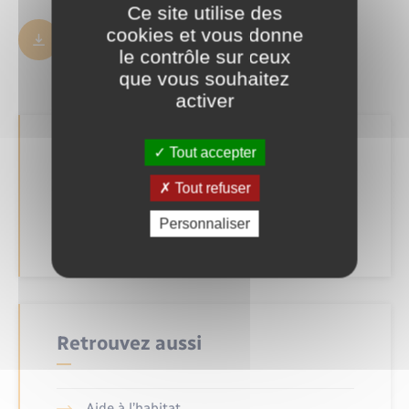
Ce site utilise des
cookies et vous donne
Règlement de voirie
1.50 Mo
le contrôle sur ceux
que vous souhaitez
activer
Fichiers à télécharger
Tout accepter
Tout refuser
Règlement de voirie
1.50 Mo
Personnaliser
Retrouvez aussi
Aide à l’habitat