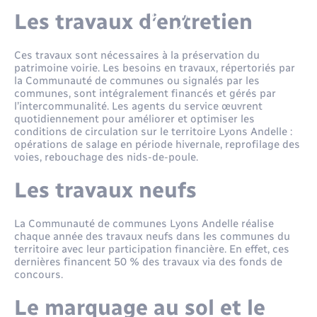
Environnement
Les travaux d’entretien
Location de scooter
Radio Fréquence Andelle
Transport solidaire
Nous connaître
Prévention des inondations
Leaflet
|
©
OpenStreetMap
contributors
Déplacements & transports
Numérique
Ces travaux sont nécessaires à la préservation du
patrimoine voirie. Les besoins en travaux, répertoriés par
Pass ton permis
Séjours
Présentation du territoire
Eau - Assainissement
Petites Villes de Demain
la Communauté de communes ou signalés par les
communes, sont intégralement financés et gérés par
l’intercommunalité. Les agents du service œuvrent
Transport solidaire
Publications
Emploi
Plan Local d’Urbanisme intercommunal
quotidiennement pour améliorer et optimiser les
conditions de circulation sur le territoire Lyons Andelle :
opérations de salage en période hivernale, reprofilage des
Inscription newsletter culture
Prévention - Sécurité
voies, rebouchage des nids-de-poule.
Enfants – Jeunes
Les travaux neufs
Santé - Social
Entreprises
La Communauté de communes Lyons Andelle réalise
Tourisme
chaque année des travaux neufs dans les communes du
Loisirs
territoire avec leur participation financière. En effet, ces
dernières financent 50 % des travaux via des fonds de
Urbanisme
concours.
Numérique
Le marquage au sol et le
Voirie