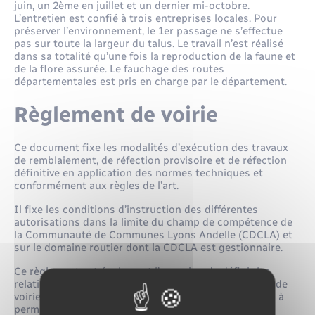
juin, un 2ème en juillet et un dernier mi-octobre.
L’entretien est confié à trois entreprises locales. Pour
préserver l’environnement, le 1er passage ne s’effectue
pas sur toute la largeur du talus. Le travail n’est réalisé
dans sa totalité qu’une fois la reproduction de la faune et
de la flore assurée. Le fauchage des routes
départementales est pris en charge par le département.
Règlement de voirie
Ce document fixe les modalités d’exécution des travaux
de remblaiement, de réfection provisoire et de réfection
définitive en application des normes techniques et
conformément aux règles de l’art.
Il fixe les conditions d’instruction des différentes
autorisations dans la limite du champ de compétence de
la Communauté de Communes Lyons Andelle (CDCLA) et
sur le domaine routier dont la CDCLA est gestionnaire.
Ce règlement est également l’occasion de définir les
relations (droits et obligations) entre le gestionnaire de
voirie et les propriétaires riverains, eux même soumis à
permission de voirie.