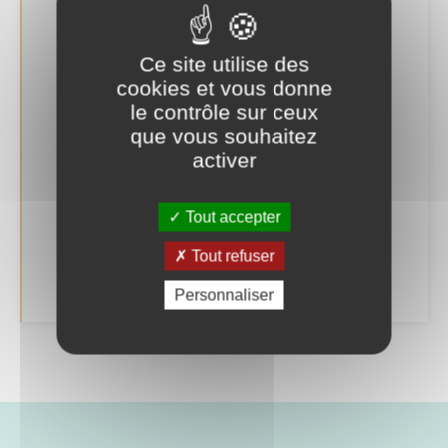
Bornes de recharge électrique
Ce site utilise des
cookies et vous donne
Bus et train
le contrôle sur ceux
que vous souhaitez
Covoiturage
activer
Location de roue à assistance électrique
Tout accepter
Pass ton permis
Tout refuser
Transport solidaire
Personnaliser