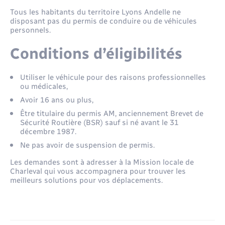
Environnement
Tous les habitants du territoire Lyons Andelle ne
Leaflet
|
©
OpenStreetMap
contributors
disposant pas du permis de conduire ou de véhicules
Location de scooter
Radio Fréquence Andelle
Transport solidaire
Nous connaître
Prévention des inondations
Déplacements & transports
Numérique
personnels.
Pass ton permis
Séjours
Conditions d’éligibilités
Présentation du territoire
Eau - Assainissement
Petites Villes de Demain
Transport solidaire
Utiliser le véhicule pour des raisons professionnelles
Publications
Emploi
Plan Local d’Urbanisme intercommunal
ou médicales,
Avoir 16 ans ou plus,
Inscription newsletter culture
Prévention - Sécurité
Enfants – Jeunes
Être titulaire du permis AM, anciennement Brevet de
Sécurité Routière (BSR) sauf si né avant le 31
décembre 1987.
Santé - Social
Entreprises
Ne pas avoir de suspension de permis.
Les demandes sont à adresser à la Mission locale de
Tourisme
Loisirs
Charleval qui vous accompagnera pour trouver les
meilleurs solutions pour vos déplacements.
Urbanisme
Numérique
Voirie