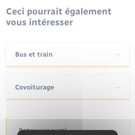
Santé - Social
Ceci pourrait également
Rénovation de l’habitat
vous intéresser
Séniors
Urbanisme
Bus et train
Covoiturage
Retrouvez aussi