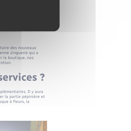
e, mais
étaire des nouveaux
ienne zinguerie qui a
r la boutique, nos
ntion.
services ?
plémentaires. Il y aura
r la partie pépinière et
sque à fleurs, la