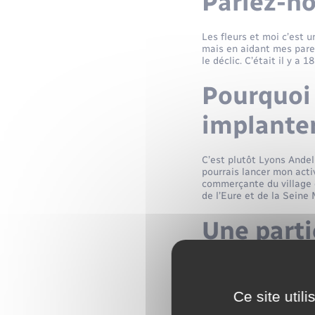
Parlez-no
Les fleurs et moi c’est u
mais en aidant mes parent
le déclic. C’était il y a 1
Pourquoi 
implanter
C’est plutôt Lyons Andell
pourrais lancer mon acti
commerçante du village q
de l’Eure et de la Seine 
Une parti
Nous avons lancé le prem
tête car je tenais à avoi
C’est d’ailleurs une vol
Ce site util
proviennent de France.