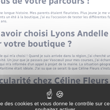
us de votre parcours !
ne longue histoire. Mes parents étaient fleuristes. Plus jeune je me 
s un été à la boutique, j’ai eu l’occasion de tester les différentes f
8 ans.
avoir choisi Lyons Andelle
 votre boutique ?
e qui m’a choisi ! Quand je suis arrivée dans la région, j’ai cherché 
vité. Un jour que je passais par Vascœuil pour mes courses, j’ai écha
ui m’a informée d’un appel à projet de la mairie. La situation géog
Maritime était idéale. J’ai su que ce serait là que Céline Fleurs s’insta
cularité chez Céline Fleurs
ier distributeur de fleurs… de France ! C’est une idée qui a muri un
r un produit qui soit esthétique mais également français. Ici le kiosqu
onté que j’essaye de mener jusque dans les fleurs que je propose, pui
ise des cookies et vous donne le contrôle sur 
souhaitez activer