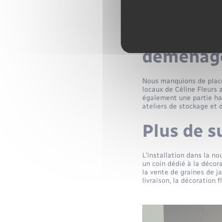
La bouti
toujours 
déménag
Nous manquions de place 
locaux de Céline Fleurs 
également une partie hab
ateliers de stockage et 
Plus de s
L’installation dans la n
un coin dédié à la décor
la vente de graines de ja
livraison, la décoration 