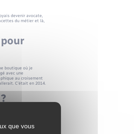
voyais devenir avocate,
acettes du métier et là,
 pour
une boutique où je
ngé avec une
raphique au croisement
llerait. C’était en 2014.
 ?
 certain temps dans ma
e est fabriqué à Niort.
sque 90% d’entre elles
ceux que vous