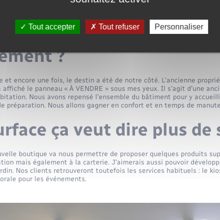
que Céline Fleurs déménag
Tout accepter
Tout refuser
Personnaliser
à Vascœuil. Pourquoi ce
ement ?
et encore une fois, le destin a été de notre côté. L’ancienne propri
a affiché le panneau « À VENDRE » sous mes yeux. Il s’agit d’une anc
itation. Nous avons repensé l’ensemble du bâtiment pour y accueilli
de préparation. Nous allons gagner en confort et en temps de manute
urface ça veut dire plus de 
ouvelle boutique va nous permettre de proposer quelques produits sup
ation mais également à la carterie. J’aimerais aussi pouvoir développe
rdin. Nos clients retrouveront toutefois les services habituels : le kio
florale pour les événements.