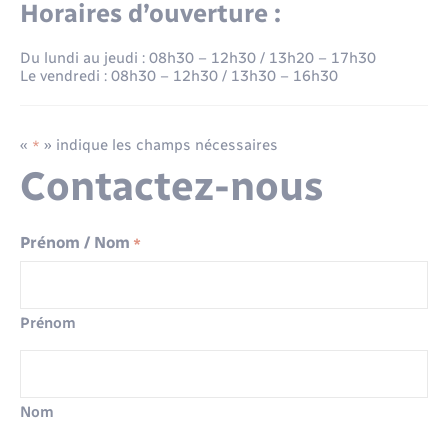
Environnement
Horaires d’ouverture :
Location de scooter
Radio Fréquence Andelle
Transport solidaire
Nous connaître
Prévention des inondations
Déplacements & transports
Numérique
Du lundi au jeudi : 08h30 – 12h30 / 13h20 – 17h30
Le vendredi : 08h30 – 12h30 / 13h30 – 16h30
Pass ton permis
Séjours
Présentation du territoire
Eau - Assainissement
Petites Villes de Demain
«
» indique les champs nécessaires
*
Transport solidaire
Publications
Emploi
Plan Local d’Urbanisme intercommunal
Contactez-nous
Inscription newsletter culture
Prévention - Sécurité
Enfants – Jeunes
Prénom / Nom
*
Santé - Social
Entreprises
Prénom
Tourisme
Loisirs
Urbanisme
Numérique
Nom
Voirie