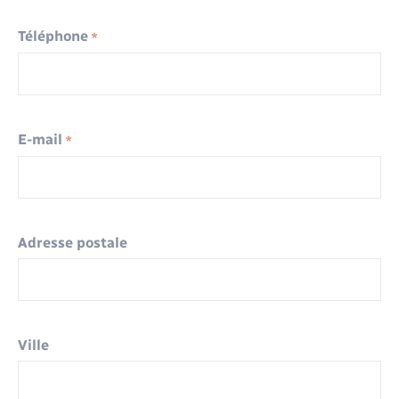
Santé - Social
Téléphone
*
Rénovation de l’habitat
Séniors
E-mail
*
Urbanisme
Adresse postale
Ville