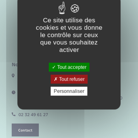
Santé - Social
Rénovation de l’habitat
Ce site utilise des
cookies et vous donne
le contrôle sur ceux
Séniors
que vous souhaitez
activer
Urbanisme
Nous contacter :
Tout accepter
ZA La Vente Cartier – 15 rue Martin Liesse
Tout refuser
BP 20 – 27380 Charleval
Personnaliser
Horaires d'ouverture :
Du lundi au jeudi : 08h30 – 12h30 / 13h30 – 17h30
Le vendredi : 08h30 – 12h30 / 13h30 – 16h30
02 32 49 61 27
Contact