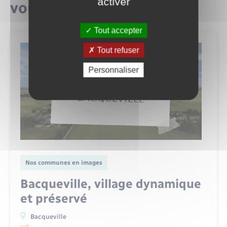
activer
vous intéresser
Tout accepter
Tout refuser
Personnaliser
Nos communes en images
Bacqueville, village dynamique
et préservé
Bacqueville