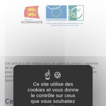
Cet article a été rédigé dans le cadre du projet « reporter
de territoire » soutenu par le Fonds Européen Agricole
pour le Développement Rural : l’Europe investit dans les
zones rurales, un programme géré par la Région
Normandie.
Ce site utilise des
cookies et vous donne
le contrôle sur ceux
Ceci pourrait également
que vous souhaitez