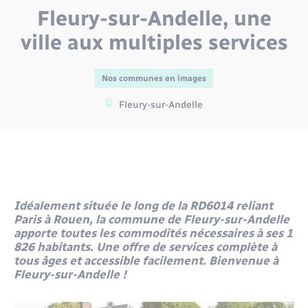
Environnement
Fleury-sur-Andelle, une
Location de scooter
Radio Fréquence Andelle
Transport solidaire
Nous connaître
Prévention des inondations
Déplacements & transports
ville aux multiples services
Numérique
Pass ton permis
Séjours
Présentation du territoire
Eau - Assainissement
Petites Villes de Demain
Nos communes en images
Transport solidaire
Fleury-sur-Andelle
Publications
Emploi
Plan Local d’Urbanisme intercommunal
Inscription newsletter culture
Prévention - Sécurité
Enfants – Jeunes
Santé - Social
Entreprises
Idéalement située le long de la RD6014 reliant
Paris à Rouen, la commune de Fleury-sur-Andelle
Tourisme
apporte toutes les commodités nécessaires à ses 1
Loisirs
826 habitants. Une offre de services complète à
tous âges et accessible facilement. Bienvenue à
Urbanisme
Numérique
Fleury-sur-Andelle !
Voirie