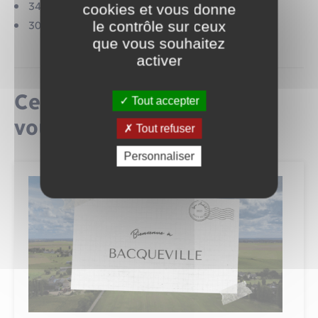
340 habitants
cookies et vous donne
le contrôle sur ceux
30 km de Rouen et 90 km de Paris
que vous souhaitez
activer
Ceci pourrait également
Tout accepter
vous intéresser
Tout refuser
Personnaliser