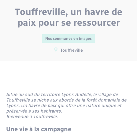
Environnement
Touffreville, un havre de
Location de scooter
Radio Fréquence Andelle
Transport solidaire
Nous connaître
Prévention des inondations
Déplacements & transports
Numérique
paix pour se ressourcer
Pass ton permis
Séjours
Présentation du territoire
Eau - Assainissement
Petites Villes de Demain
Nos communes en images
Transport solidaire
Publications
Touffreville
Emploi
Plan Local d’Urbanisme intercommunal
Inscription newsletter culture
Prévention - Sécurité
Enfants – Jeunes
Santé - Social
Entreprises
Situé au sud du territoire Lyons Andelle, le village de
Touffreville se niche aux abords de la forêt domaniale de
Tourisme
Loisirs
Lyons. Un havre de paix qui offre une nature unique et
préservée à ses habitants.
Bienvenue à Touffreville.
Urbanisme
Numérique
Une vie à la campagne
Voirie