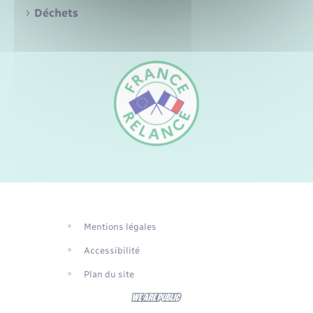
Santé - Social
Déchets
Rénovation de l’habitat
Séniors
Urbanisme
FR
EN
DE
Mentions légales
Traduction du
Accessibilité
site automatisée
Plan du site