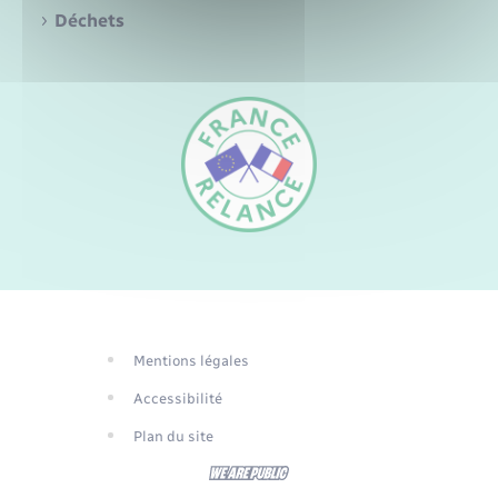
Santé - Social
Déchets
Rénovation de l’habitat
Séniors
Urbanisme
FR
EN
DE
Mentions légales
Traduction du
Accessibilité
site automatisée
Plan du site