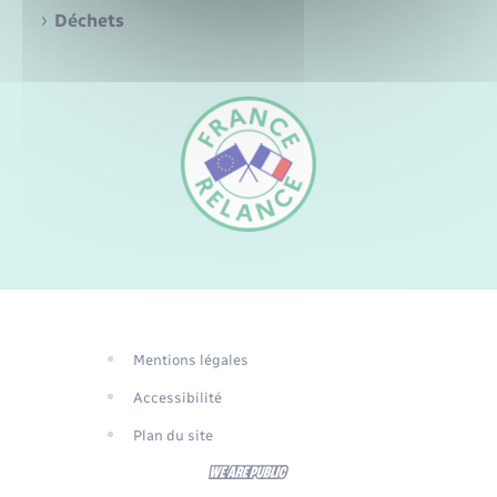
Santé - Social
Déchets
Rénovation de l’habitat
Séniors
Urbanisme
FR
EN
DE
Mentions légales
Traduction du
Accessibilité
site automatisée
Plan du site