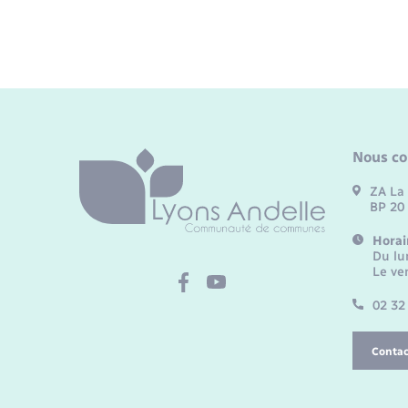
Nous co
ZA La 
BP 20
Horai
Du lu
Le ve
02 32
Contac