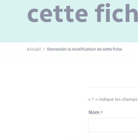
Plan Climat Air Énergie Territorial
Déchets
Environnement
cette fic
électrique
Info Jeunes
Publications
Emploi
Plan Local d’Urbanisme
Transport solidaire
intercommunal
Loisirs
Accueil
Demander la modification de cette fiche
Tourisme
Rénovation de l’habitat
«
» indique les champs
*
Nom
*