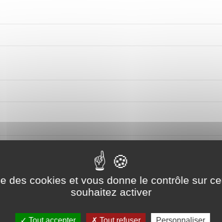
ise des cookies et vous donne le contrôle sur 
e à modifier
*
souhaitez activer
Tout accepter
Tout refuser
Personnaliser