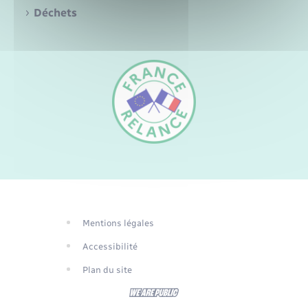
Santé - Social
Déchets
Rénovation de l’habitat
Séniors
Urbanisme
FR
EN
DE
Mentions légales
Traduction du
Accessibilité
site automatisée
Plan du site