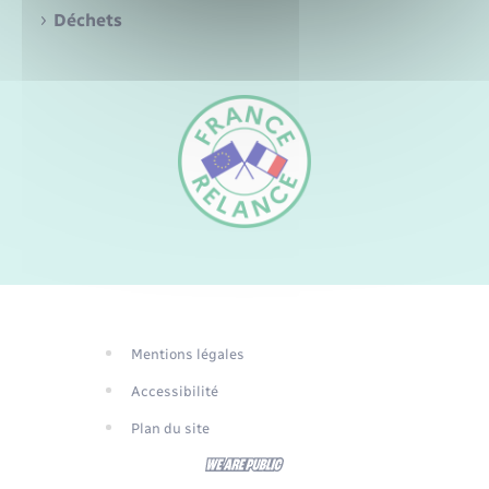
Santé - Social
Déchets
Rénovation de l’habitat
Séniors
Urbanisme
FR
EN
DE
Mentions légales
Traduction du
Accessibilité
site automatisée
Plan du site