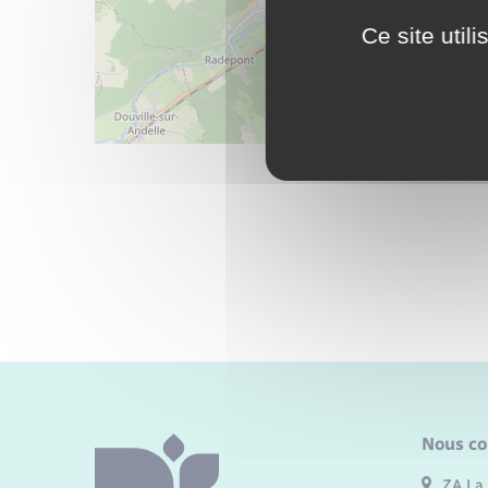
Ce site util
Nous co
ZA La 