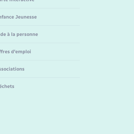
nfance Jeunesse
ide à la personne
ffres d'emploi
ssociations
échets