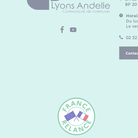
BP 20
Horai
Du lu
Le ve
02 32
Contac