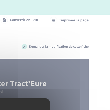
Eau - Assainissement
Petites Villes de Demain
Séjours
Entreprises
Santé - Social
Convertir en .PDF
Imprimer la page
Santé - Social
Voirie
Demander la modification de cette fiche
Urbanisme
er Tract’Eure
rd