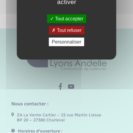
activer
Tout accepter
Tout refuser
Personnaliser
Nous contacter :
ZA La Vente Cartier – 15 rue Martin Liesse
BP 20 – 27380 Charleval
Horaires d'ouverture :