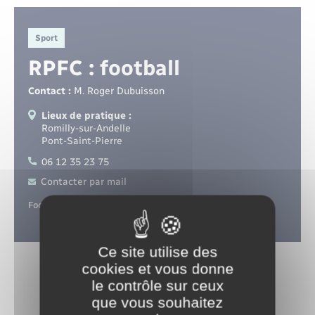
Santé - Social
Sport
Rénovation de l’habitat
RPFC : football
Séniors
Contact :
M. Roger Dubuisson
Lieux de pratique :
Urbanisme
Romilly-sur-Andelle
Pont-Saint-Pierre
06 12 35 23 75
Contacter par mail
Football et futsal.
Ce site utilise des
cookies et vous donne
le contrôle sur ceux
que vous souhaitez