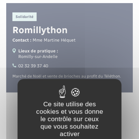
Santé - Social
Solidarité
Rénovation de l’habitat
Romillython
Séniors
Contact :
Mme Martine Héquet
Lieux de pratique :
Urbanisme
Romilly-sur-Andelle
02 32 39 37 40
Marché de Noël et vente de brioches au profit du Téléthon.
Ce site utilise des
cookies et vous donne
le contrôle sur ceux
que vous souhaitez
activer