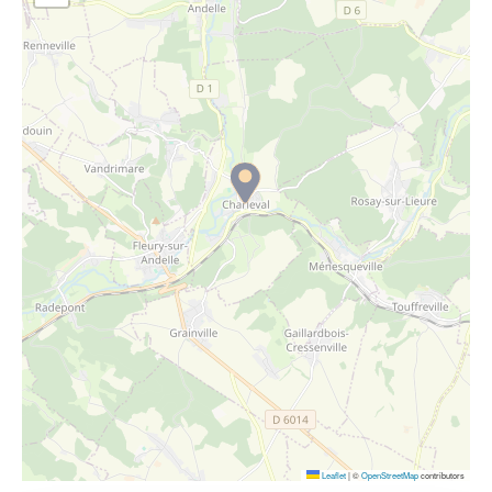
Environnement
Location de scooter
Radio Fréquence Andelle
Transport solidaire
Nous connaître
Prévention des inondations
Déplacements & transports
Numérique
Pass ton permis
Séjours
Présentation du territoire
Eau - Assainissement
Petites Villes de Demain
Transport solidaire
Publications
Emploi
Plan Local d’Urbanisme intercommunal
Inscription newsletter culture
Prévention - Sécurité
Enfants – Jeunes
Santé - Social
Entreprises
Tourisme
Loisirs
Urbanisme
Numérique
Leaflet
|
©
OpenStreetMap
contributors
Voirie