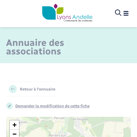
Panneau de gestion des cookies
Annuaire des
associations
Infos pratiques et démarches
La communauté de communes
La communauté de communes
Infos pratiques et démarches
Infos pratiques et démarches
Infos pratiques et démarches
Infos pratiques et démarches
Infos pratiques et démarches
Infos pratiques et démarches
Infos pratiques et démarches
Infos pratiques et démarches
Infos pratiques et démarches
Infos pratiques et démarches
Infos pratiques et démarches
Culture, sport & loisirs
Projets et actions
Projets et actions
Projets et actions
Projets et actions
Projets et actions
Projets et actions
Environnement
Loisirs
Loisirs
Menu
Menu
Menu
La communauté de communes
Aides juridiques
Annuaire des associations
Déchèteries
Bornes de recharge électrique
Assainissement non collectif
Formation
Petite enfance (0-5 ans)
Création / Reprise d'entreprise
Culture
Bibliothèques
Chemins de randonnée
Accompagnement au numérique
Violences familiales
Bénéficier de l’aide à domicile
Actualités
Délibérations et Procès-verbaux
Compétences
Aide à l’habitat
Culture
Équipements sportifs
Politique économique
Cadastre solaire
Fauchage raisonné
Conseillers numériques
Gendarmerie
Aide à la personne
Retour à l'annuaire
Projets et actions
Associations
Demande de subvention
Ramassage des déchets
Bus et train
Taxe GEMAPI
Mission locale
Centre de loisirs – Garderies (3-11 ans)
Aides financières
Écoles de musique et conservatoire
Piscine
Fibre
Devenir aide à domicile
Agenda
Élus
Fonctionnement
Culture, sport & loisirs
Sport
Sport à l’école
Zones d’activités
Consommer local
Ruches
Déploiement de la fibre
Maison de santé
Sport
Demander la modification de cette fiche
Contact
Covoiturage
Pôle emploi
Maison des jeunes (11-17 ans)
Séjours sportifs pour les jeunes
EHPAD et RPA
Carte interactive
Organigramme des services
Ecogestes
Projet social de territoire
Consommer local
Vie associative
Développement économique
Tourisme
+
−
Location de roue à assistance électrique
Info Jeunes
Repas à domicile
Conseil communautaire
Rapport d’activité
Déchets
Plan Climat Air Énergie Territorial