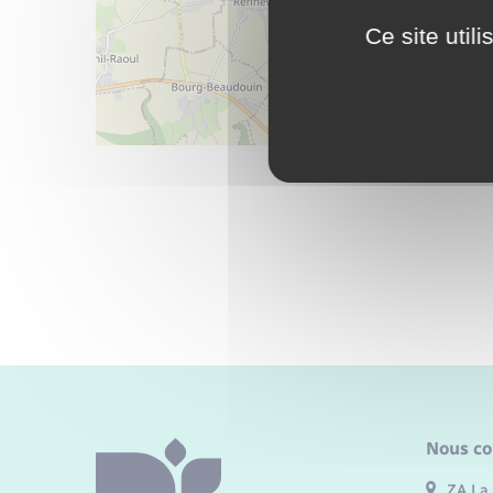
Ce site util
Nous co
ZA La 