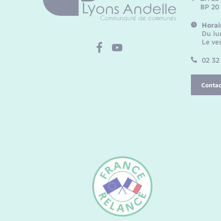
BP 20
Horai
Du lu
Le ve
02 32
Contac