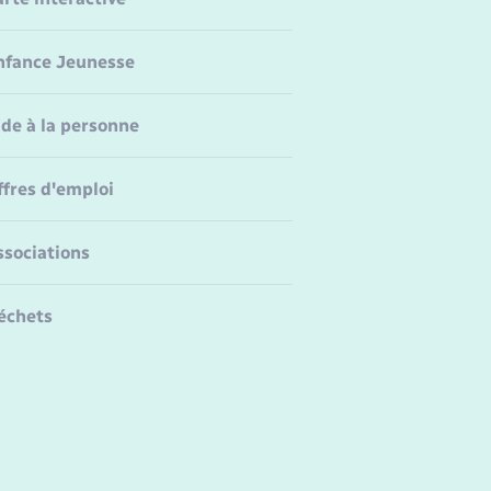
nfance Jeunesse
ide à la personne
ffres d'emploi
ssociations
échets