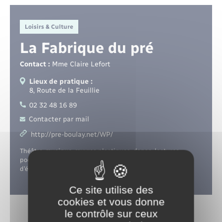
Santé - Social
Loisirs & Culture
Rénovation de l’habitat
La Fabrique du pré
Séniors
Contact :
Mme Claire Lefort
Lieux de pratique :
Urbanisme
8, Route de la Feuillie
02 32 48 16 89
Contacter par mail
http://pre-boulay.net/WP/
Théâtre, musique, œuvres plastiques, danse, lectures
poétiques, etc. La Fabrique du pré est aussi une maison
d’édition.
Ce site utilise des
cookies et vous donne
le contrôle sur ceux