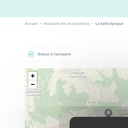
Plan Climat Air Énergie Territorial
Déchets
Environnement
électrique
Info Jeunes
Publications
Emploi
Plan Local d’Urbanisme
Accueil
Annuaire des associations
La belle époque
Transport solidaire
intercommunal
Loisirs
Tourisme
Retour à l'annuaire
Rénovation de l’habitat
+
−