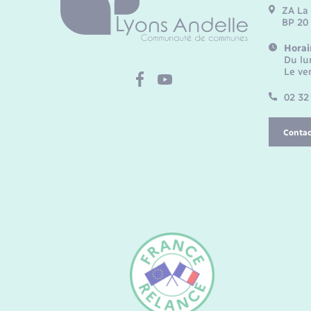
ZA La 
BP 20
Horai
Du lu
Le ve
02 32
Contac