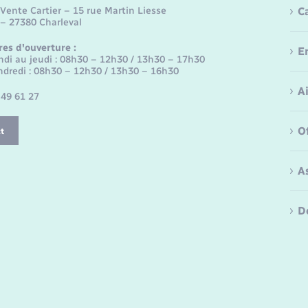
Vente Cartier – 15 rue Martin Liesse
C
 – 27380 Charleval
res d'ouverture :
E
ndi au jeudi : 08h30 – 12h30 / 13h30 – 17h30
ndredi : 08h30 – 12h30 / 13h30 – 16h30
A
 49 61 27
O
t
A
D