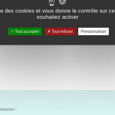
06.79.07.52.91
ise des cookies et vous donne le contrôle sur 
Contacter par mail
souhaitez activer
Loisirs, chorale, voyages et s
Tout accepter
Tout refuser
Personnaliser
Leaflet
|
©
OpenStreetMap
contributors
ntacter :