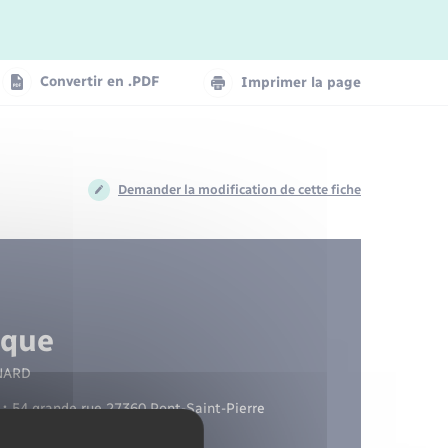
Eau - Assainissement
Petites Villes de Demain
Séjours
Entreprises
Santé - Social
Convertir en .PDF
Imprimer la page
Santé - Social
Voirie
Demander la modification de cette fiche
Urbanisme
oque
ENARD
:
54 grande rue 27360 Pont-Saint-Pierre
0 Pont-Saint-Pierre