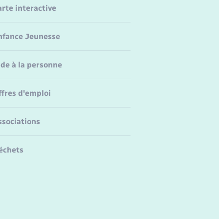
arte interactive
nfance Jeunesse
ide à la personne
ffres d'emploi
ssociations
échets