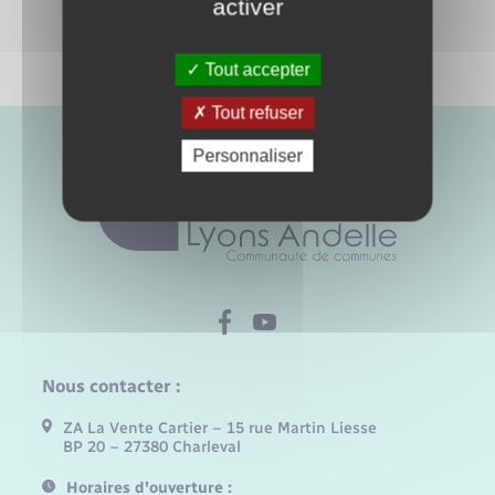
activer
Tout accepter
Tout refuser
Personnaliser
Nous contacter :
ZA La Vente Cartier – 15 rue Martin Liesse
BP 20 – 27380 Charleval
Horaires d'ouverture :