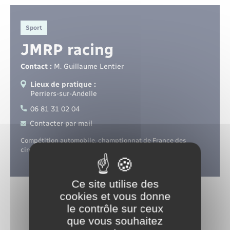
Santé - Social
Sport
Rénovation de l’habitat
JMRP racing
Séniors
Contact :
M. Guillaume Lentier
Lieux de pratique :
Urbanisme
Perriers-sur-Andelle
06 81 31 02 04
Contacter par mail
Compétition automobile, champtionnat de France des
circuits.
Ce site utilise des
cookies et vous donne
le contrôle sur ceux
que vous souhaitez