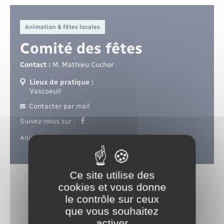
Santé - Social
Animation & fêtes locales
Rénovation de l’habitat
Comité des fêtes
Séniors
Contact :
M. Mathieu Cuchor
Lieux de pratique :
Urbanisme
Vascoeuil
Contacter par mail
Suivez-nous sur :
Animations et fêtes de la commune.
Ce site utilise des
cookies et vous donne
le contrôle sur ceux
que vous souhaitez
activer