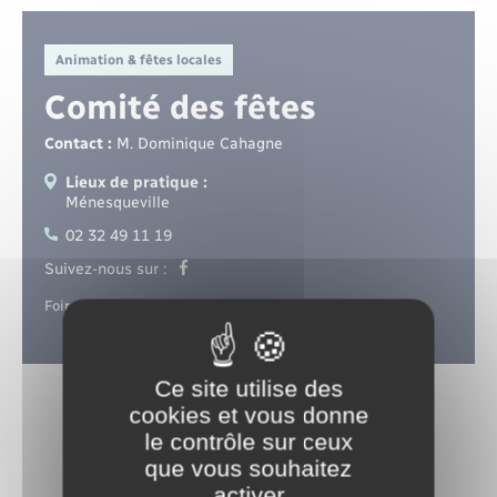
Santé - Social
Animation & fêtes locales
Rénovation de l’habitat
Comité des fêtes
Séniors
Contact :
M. Dominique Cahagne
Lieux de pratique :
Urbanisme
Ménesqueville
02 32 49 11 19
Suivez-nous sur :
Foires à tout et lotos.
Ce site utilise des
cookies et vous donne
le contrôle sur ceux
que vous souhaitez
activer