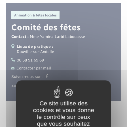
Santé - Social
Animation & fêtes locales
Rénovation de l’habitat
Comité des fêtes
Séniors
Contact :
Mme Yamina Larbi Labouasse
Lieux de pratique :
Urbanisme
Douville-sur-Andelle
06 58 91 69 69
Contacter par mail
Suivez-nous sur :
Animations de la commune.
Ce site utilise des
cookies et vous donne
le contrôle sur ceux
que vous souhaitez