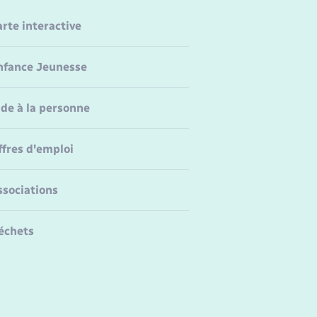
arte interactive
nfance Jeunesse
ide à la personne
ffres d'emploi
ssociations
échets