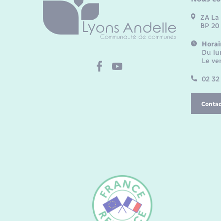
ZA La 
BP 20
Horai
Du lu
Le ve
02 32
Contac