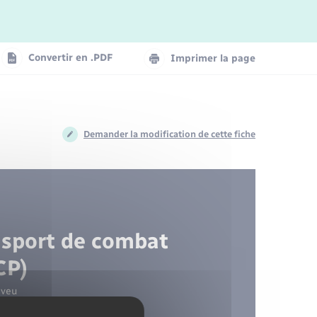
Eau - Assainissement
Petites Villes de Demain
Séjours
Entreprises
Santé - Social
Convertir en .PDF
Imprimer la page
Santé - Social
Voirie
Demander la modification de cette fiche
Urbanisme
 sport de combat
CP)
veu