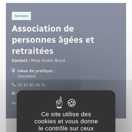
Santé - Social
Seniors
Rénovation de l’habitat
Association de
Séniors
personnes âgées et
retraitées
Urbanisme
Contact :
Mme Gisèle Brard
Lieux de pratique :
Vascoeuil
02 32 80 48 31
Contacter par mail
Rencontres jeux pour les séniors.
Ce site utilise des
cookies et vous donne
le contrôle sur ceux