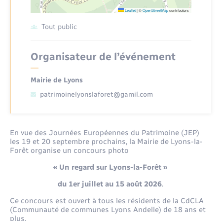
Santé - Social
Leaflet
|
©
OpenStreetMap
contributors
Tout public
Rénovation de l’habitat
Organisateur de l’événement
Séniors
Mairie de Lyons
Urbanisme
patrimoinelyonslaforet@gamil.com
En vue des Journées Européennes du Patrimoine (JEP)
les 19 et 20 septembre prochains, la Mairie de Lyons-la-
Forêt organise un concours photo
« Un regard sur Lyons-la-Forêt »
du 1er juillet au 15 août 2026
.
Ce concours est ouvert à tous les résidents de la CdCLA
(Communauté de communes Lyons Andelle) de 18 ans et
plus.