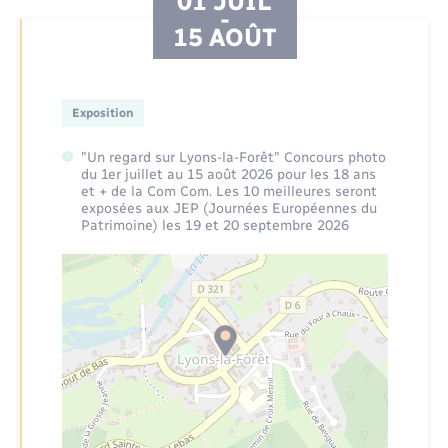
01 JUIL
Environnement
15 AOÛT
Location de scooter
Radio Fréquence Andelle
Transport solidaire
Nous connaître
Prévention des inondations
Déplacements & transports
Numérique
Pass ton permis
Séjours
Présentation du territoire
Eau - Assainissement
Petites Villes de Demain
Exposition
Transport solidaire
"Un regard sur Lyons-la-Forêt" Concours photo
Publications
Emploi
Plan Local d’Urbanisme intercommunal
du 1er juillet au 15 août 2026 pour les 18 ans
et + de la Com Com. Les 10 meilleures seront
exposées aux JEP (Journées Européennes du
Inscription newsletter culture
Prévention - Sécurité
Enfants – Jeunes
Patrimoine) les 19 et 20 septembre 2026
Santé - Social
Entreprises
Tourisme
Loisirs
Urbanisme
Numérique
Voirie