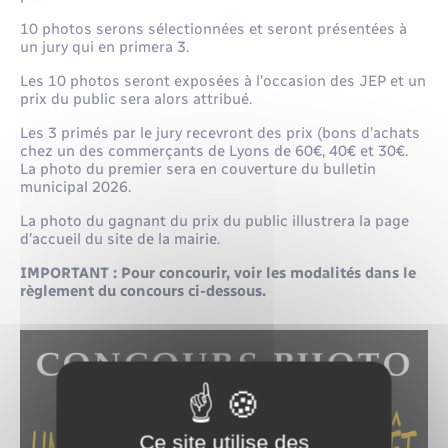
10 photos serons sélectionnées et seront présentées à
un jury qui en primera 3.
Les 10 photos seront exposées à l’occasion des JEP et un
prix du public sera alors attribué.
Les 3 primés par le jury recevront des prix (bons d’achats
chez un des commerçants de Lyons de 60€, 40€ et 30€.
La photo du premier sera en couverture du bulletin
municipal 2026.
La photo du gagnant du prix du public illustrera la page
d’accueil du site de la mairie.
IMPORTANT : Pour concourir, voir les modalités dans le
règlement du concours ci-dessous.
Ce site utilise des