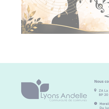
Nous co
ZA La 
BP 20
Horai
Du lu