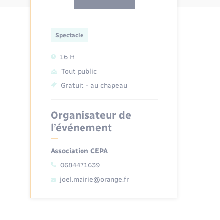
Spectacle
16 H
Tout public
Gratuit - au chapeau
Organisateur de
l’événement
Association CEPA
0684471639
joel.mairie@orange.fr