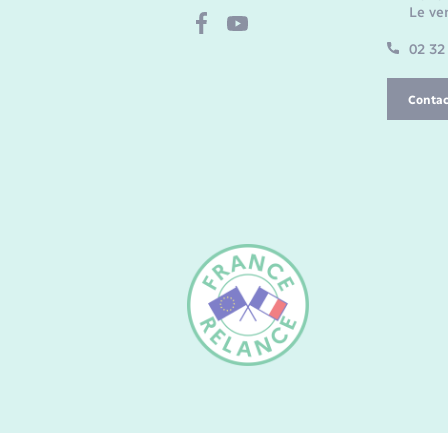
Le ve
02 32
Contac