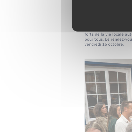
Un momen
Aux côtés de la Fête du 
forts de la vie locale au
pour tous. Le rendez-vous
vendredi 16 octobre.