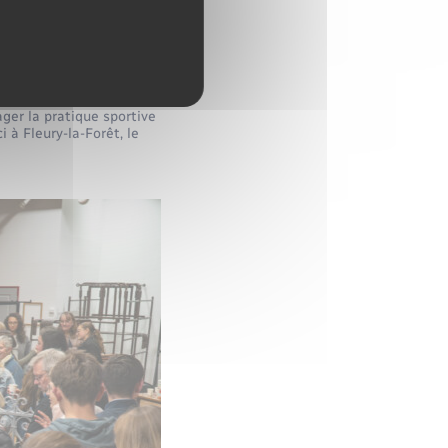
taire
 comme l’un des temps
ager la pratique sportive
i à Fleury-la-Forêt, le