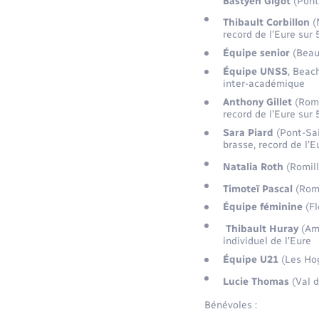
Bastyen Gigot
(Pont-
Thibault Corbillon
(N
record de l’Eure sur
Équipe senior
(Beauv
Équipe UNSS
, Beac
inter-académique
Anthony Gillet
(Romi
record de l’Eure sur
Sara Piard
(Pont-Sai
brasse, record de l’
Natalia Roth
(Romill
Timoteï Pascal
(Romi
Équipe féminine
(Fl
Thibault Huray
(Amf
individuel de l’Eure
Équipe U21
(Les Hog
Lucie Thomas
(Val d
Bénévoles :