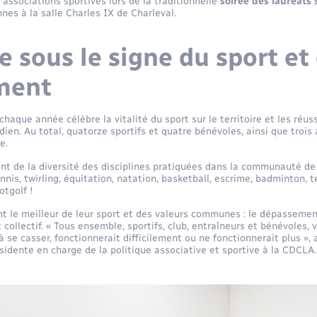
associations sportives lors de la traditionnelle
soirée des lauréats 
nes à la salle Charles IX de Charleval.
e sous le signe du sport et
ment
aque année célèbre la vitalité du sport sur le territoire et les réuss
idien. Au total, quatorze sportifs et quatre bénévoles, ainsi que trois
e.
nt de la diversité des disciplines pratiquées dans la communauté de
ennis, twirling, équitation, natation, basketball, escrime, badminton, t
otgolf !
t le meilleur de leur sport et des valeurs communes : le dépassement d
collectif. « Tous ensemble, sportifs, club, entraîneurs et bénévoles,
 à se casser, fonctionnerait difficilement ou ne fonctionnerait plus », 
ésidente en charge de la politique associative et sportive à la CDCLA.