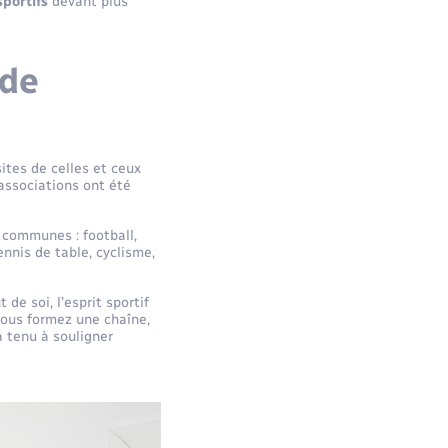
sportifs
devant plus
 de
ites de celles et ceux
 associations ont été
 communes : football,
ennis de table, cyclisme,
e soi, l’esprit sportif
 vous formez une chaîne,
a tenu à souligner