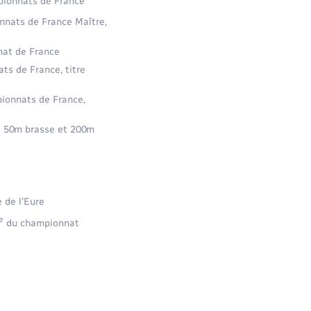
mpionnats de France
nats de France Maître,
nnat de France
ats de France, titre
pionnats de France,
e 50m brasse et 200m
 de l’Eure
e
du championnat