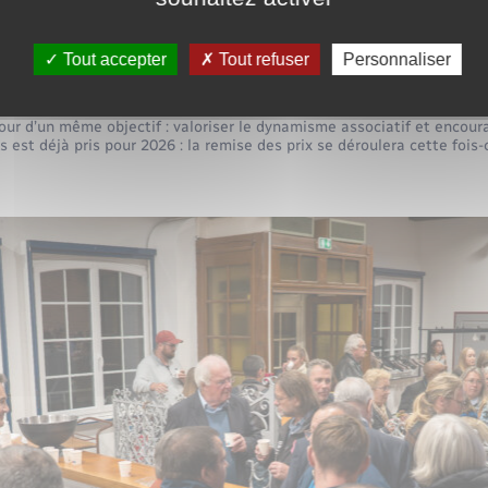
t fort de la vie communau
Tout accepter
Tout refuser
Personnaliser
sport et des associations, la Soirée des Lauréats sportifs s’impose
tour d’un même objectif : valoriser le dynamisme associatif et encour
 est déjà pris pour 2026 : la remise des prix se déroulera cette fois-c