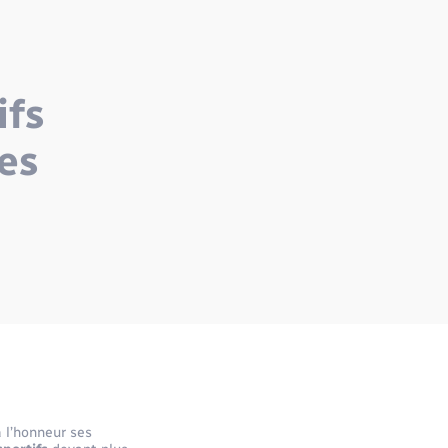
ifs
es
 l’honneur ses