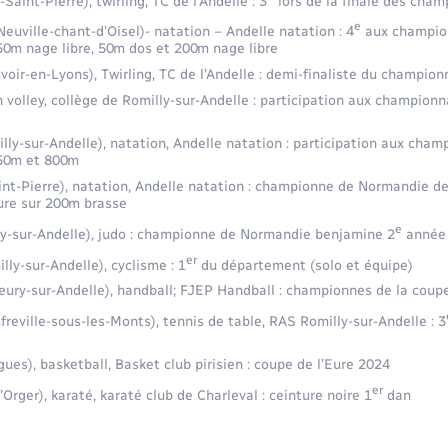
Saint-Pierre), twirling, TC de l’Andelle : 3
lors de la finale des cha
e
euville-chant-d’Oisel)- natation – Andelle natation : 4
aux champion
 50m nage libre, 50m dos et 200m nage libre
oir-en-Lyons), Twirling, TC de l’Andelle : demi-finaliste du champio
h volley, collège de Romilly-sur-Andelle : participation aux championn
lly-sur-Andelle), natation, Andelle natation : participation aux cham
 50m et 800m
nt-Pierre), natation, Andelle natation : championne de Normandie d
Eure sur 200m brasse
e
y-sur-Andelle), judo : championne de Normandie benjamine 2
année
er
lly-sur-Andelle), cyclisme : 1
du département (solo et équipe)
eury-sur-Andelle), handball; FJEP Handball : championnes de la coupe
reville-sous-les-Monts), tennis de table, RAS Romilly-sur-Andelle : 3
ues), basketball, Basket club pirisien : coupe de l’Eure 2024
er
’Orger), karaté, karaté club de Charleval : ceinture noire 1
dan