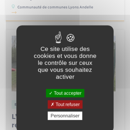
Communauté de communes Lyons Andelle
Ce site utilise des
cookies et vous donne
le contrôle sur ceux
que vous souhaitez
activer
Tout accepter
Tout refuser
Enfance jeunesse
L’expédition Lyons Andelle
Personnaliser
revient en avril : inscrivez vos