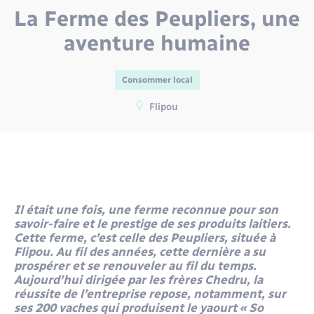
Environnement
La Ferme des Peupliers, une
Location de scooter
Radio Fréquence Andelle
Transport solidaire
Nous connaître
Prévention des inondations
Déplacements & transports
aventure humaine
Numérique
Pass ton permis
Séjours
Présentation du territoire
Eau - Assainissement
Petites Villes de Demain
Consommer local
Transport solidaire
Flipou
Publications
Emploi
Plan Local d’Urbanisme intercommunal
Inscription newsletter culture
Prévention - Sécurité
Enfants – Jeunes
Santé - Social
Entreprises
Il était une fois, une ferme reconnue pour son
savoir-faire et le prestige de ses produits laitiers.
Tourisme
Cette ferme, c’est celle des Peupliers, située à
Loisirs
Flipou. Au fil des années, cette dernière a su
prospérer et se renouveler au fil du temps.
Urbanisme
Numérique
Aujourd’hui dirigée par les frères Chedru, la
réussite de l’entreprise repose, notamment, sur
ses 200 vaches qui produisent le yaourt « So
Voirie