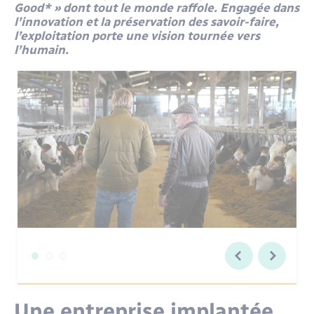
Santé - Social
Good* » dont tout le monde raffole. Engagée dans
l’innovation et la préservation des savoir-faire,
l’exploitation porte une vision tournée vers
Rénovation de l’habitat
l’humain.
Séniors
Urbanisme
Une entreprise implantée