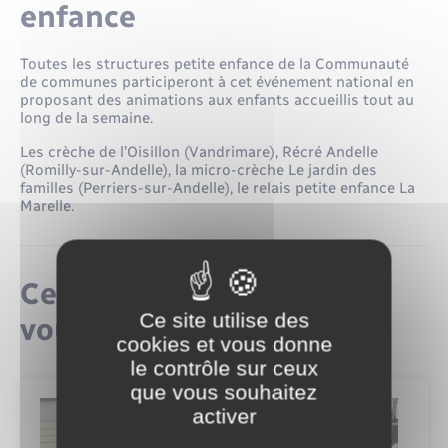
enfance
Toutes les structures petite enfance de la Communauté
de communes participeront à cet événement national en
proposant des animations aux enfants accueillis tout au
long de la semaine.
Les crèche de l’Oisillon (Vandrimare), Récré Andelle
(Romilly-sur-Andelle), la micro-crèche Le jardin des
familles (Perriers-sur-Andelle), le relais petite enfance La
Marelle.
Ceci pourrait également
Ce site utilise des
vous intéresser
cookies et vous donne
le contrôle sur ceux
que vous souhaitez
activer