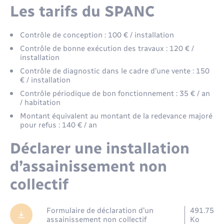
Environnement
Les tarifs du SPANC
Location de scooter
Radio Fréquence Andelle
Transport solidaire
Nous connaître
Prévention des inondations
Leaflet
|
©
OpenStreetMap
contributors
Déplacements & transports
Numérique
Contrôle de conception : 100 € / installation
Contrôle de bonne exécution des travaux : 120 € /
Pass ton permis
Séjours
Présentation du territoire
Eau - Assainissement
Petites Villes de Demain
installation
Contrôle de diagnostic dans le cadre d’une vente : 150
Transport solidaire
Publications
€ / installation
Emploi
Plan Local d’Urbanisme intercommunal
Contrôle périodique de bon fonctionnement : 35 € / an
/ habitation
Inscription newsletter culture
Prévention - Sécurité
Enfants – Jeunes
Montant équivalent au montant de la redevance majoré
pour refus : 140 € / an
Santé - Social
Entreprises
Déclarer une installation
d’assainissement non
Tourisme
Loisirs
collectif
Urbanisme
Numérique
Formulaire de déclaration d’un
491.75
assainissement non collectif
Ko
Voirie