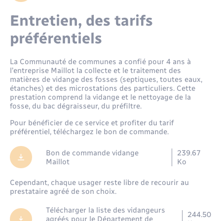
Santé - Social
Entretien, des tarifs
Rénovation de l’habitat
préférentiels
Séniors
La Communauté de communes a confié pour 4 ans à
l’entreprise Maillot la collecte et le traitement des
matières de vidange des fosses (septiques, toutes eaux,
Urbanisme
étanches) et des microstations des particuliers. Cette
prestation comprend la vidange et le nettoyage de la
fosse, du bac dégraisseur, du préfiltre.
Pour bénéficier de ce service et profiter du tarif
préférentiel, téléchargez le bon de commande.
Bon de commande vidange
239.67
Maillot
Ko
Cependant, chaque usager reste libre de recourir au
prestataire agréé de son choix.
Télécharger la liste des vidangeurs
244.50
agréés pour le Département de