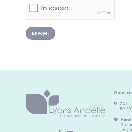
Envoyer
Nous co
ZA La 
BP 20
Horai
Du lu
Le ve