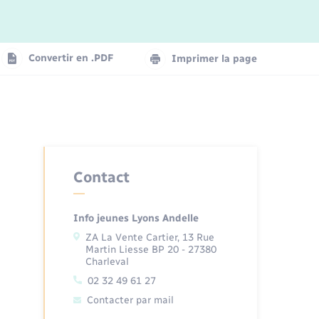
Eau - Assainissement
Petites Villes de Demain
Séjours
Entreprises
Santé - Social
Convertir en .PDF
Imprimer la page
Santé - Social
Voirie
Urbanisme
Contact
Info jeunes Lyons Andelle
ZA La Vente Cartier, 13 Rue
Martin Liesse BP 20 - 27380
Charleval
02 32 49 61 27
Contacter par mail