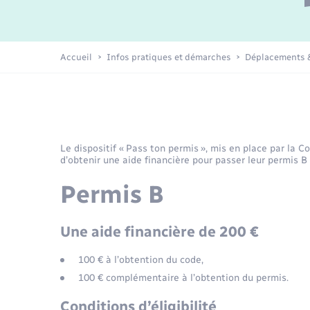
Plan Climat Air Énergie Territorial
Déchets
Environnement
électrique
Info Jeunes
Publications
Emploi
Plan Local d’Urbanisme
Accueil
Infos pratiques et démarches
Déplacements &
Transport solidaire
intercommunal
Loisirs
Tourisme
Le dispositif « Pass ton permis », mis en place par l
d’obtenir une aide financière pour passer leur permis 
Rénovation de l’habitat
Permis B
Une aide financière de 200 €
100 € à l’obtention du code,
100 € complémentaire à l’obtention du permis.
Conditions d’éligibilité