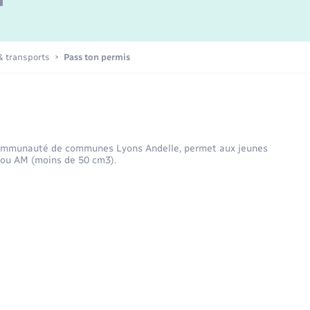
Prévention des inondations
Déplacements & transports
Numérique
Radio Fréquence Andelle
Inscription newsletter culture
Enfants – Jeunes
Prévention - Sécurité
 transports
Pass ton permis
Numérique
Urbanisme
a Communauté de communes Lyons Andelle, permet aux jeunes
B ou AM (moins de 50 cm3).
Séniors